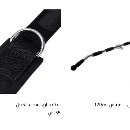
 مقاس 120cm
ربطة ساق لسحب الكيبل
55
ر.س