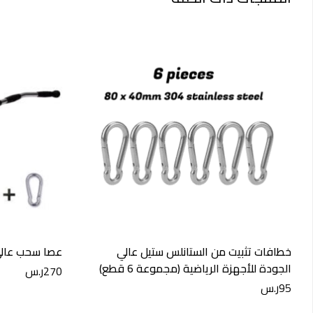
خطافات تثبيت من الستانلس ستيل عالي
عصا سحب عالي –
الجودة للأجهزة الرياضية (مجموعة 6 قطع)
270
ر.س
95
ر.س