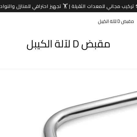
ني للمعدات الثقيلة | 🏋️ تجهيز احترافي للمنازل والنوادي
مقبض D لآلة الكيبل
مقبض D لآلة الكيبل