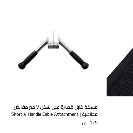
مسكة كابل قصيرة على شكل V مع مقابض
ب
مطاطية | Short V Handle Cable Attachment
m
125
ر.س
5